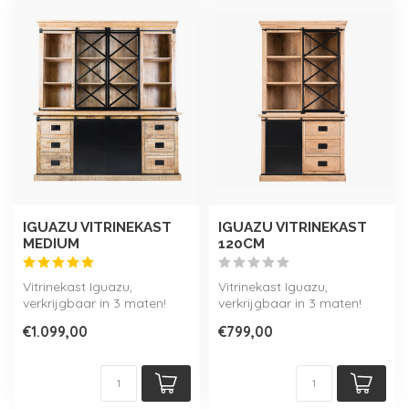
IGUAZU VITRINEKAST
IGUAZU VITRINEKAST
MEDIUM
120CM
Vitrinekast Iguazu,
Vitrinekast Iguazu,
verkrijgbaar in 3 maten!
verkrijgbaar in 3 maten!
Onderdeel van de Iguazu
Onderdeel van de Iguazu
€1.099,00
€799,00
collectie.
collectie.