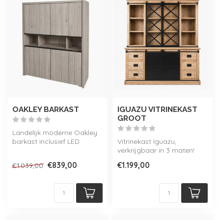
OAKLEY BARKAST
IGUAZU VITRINEKAST
GROOT
Landelijk moderne Oakley
barkast inclusief LED
Vitrinekast Iguazu,
verlichting! Onderdeel van
verkrijgbaar in 3 maten!
de ui...
Onderdeel van de Iguazu
€839,00
€1.199,00
€1.039,00
collectie.