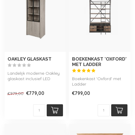
OAKLEY GLASKAST
BOEKENKAST 'OXFORD'
MET LADDER
Landelijk moderne Oakley
glaskast inclusief LED
Boekenkast 'Oxford' met
verlichting, verkrijgbaar in 3
Ladder
...
€779,00
€799,00
€979,00