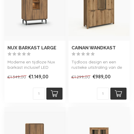
NUX BARKAST LARGE
CAINAN WANDKAST
Moderne en tijdloze Nux
Tijdloos design en een
barkast inclusief LED
rustieke uitstraling van de
verlichting, verkrijgbaar in 2
Cainan wandkast inclusief
€1.149,00
€989,00
€1.349,00
€1.299,00
kle...
LED...