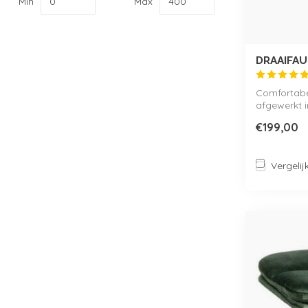
Min
Max
DRAAIFAU
Comfortabe
afgewerkt i
modern sti..
€199,00
Vergelij