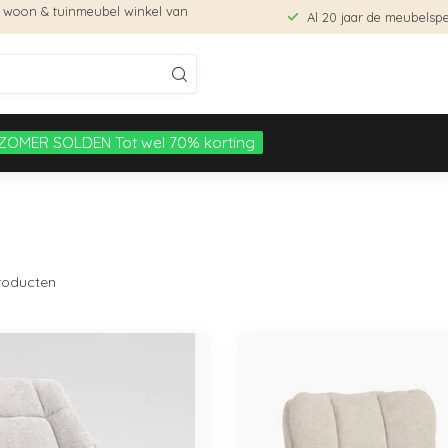
e woon & tuinmeubel winkel van
Al 20 jaar de meubelspec
ZOMER SOLDEN Tot wel 70% korting
oducten