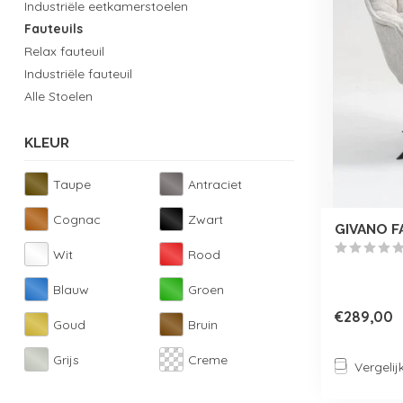
Industriële eetkamerstoelen
Fauteuils
Relax fauteuil
Industriële fauteuil
Alle Stoelen
KLEUR
Taupe
Antraciet
Cognac
Zwart
GIVANO F
Wit
Rood
Blauw
Groen
€289,00
Goud
Bruin
Grijs
Creme
Vergelij