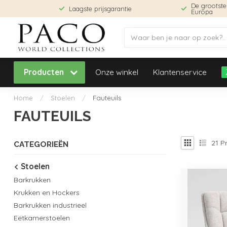
De grootst
Laagste prijsgarantie
Europa
Producten
Onze winkel
Klantenservice
Home
/
Stoelen
/
Fauteuils
FAUTEUILS
21
Pr
CATEGORIEËN
Stoelen
Barkrukken
Krukken en Hockers
Barkrukken industrieel
Eetkamerstoelen