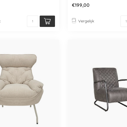
m...
€199,00
k
Vergelijk