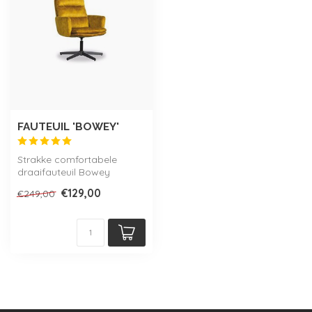
FAUTEUIL 'BOWEY'
Strakke comfortabele
draaifauteuil Bowey
afgewerkt in luxueus velvet
€129,00
€249,00
stofje. Ver...