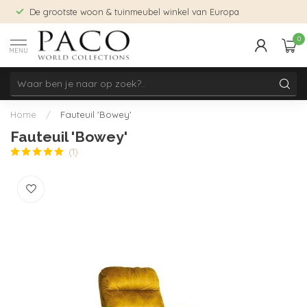
De grootste woon & tuinmeubel winkel van Europa
0
MENU
Home
/
Fauteuil 'Bowey'
Fauteuil 'Bowey'
(1)