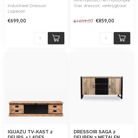
Minimalistisch en natuurlijke
Industrieel Dressoir
Oax dressoir, verkrijgbaar
Lopesan
in 3 maten! Onderdeel v...
€699,00
€859,00
€1.059,00
IGUAZU TV-KAST 2
DRESSOIR SAGA 2
DEURS 4 LADES
DEUREN 3 METALEN