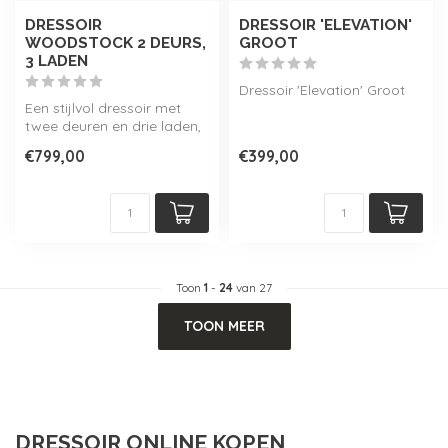
DRESSOIR
DRESSOIR 'ELEVATION'
WOODSTOCK 2 DEURS,
GROOT
3 LADEN
Dressoir 'Elevation' Groot
Een stijlvol dressoir met
twee deuren en drie laden,
genaamd 'Woodstock'. Dit
€799,00
€399,00
me...
Toon
1
-
24
van 27
TOON MEER
DRESSOIR ONLINE KOPEN