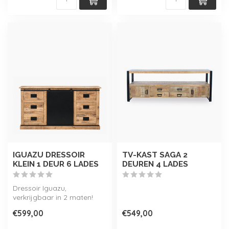
IGUAZU DRESSOIR
TV-KAST SAGA 2
KLEIN 1 DEUR 6 LADES
DEUREN 4 LADES
Dressoir Iguazu,
verkrijgbaar in 2 maten!
Onderdeel van de Iguazu
€599,00
€549,00
collectie.