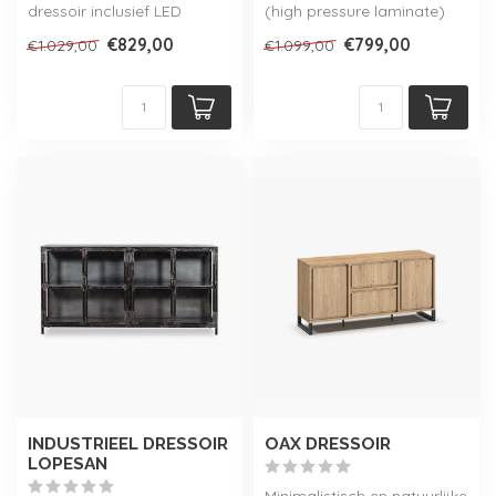
dressoir inclusief LED
(high pressure laminate)
verlichting, verkrijgbaar in 3
met een natuurlijk
€829,00
€799,00
€1.029,00
€1.099,00
...
eikenhou...
INDUSTRIEEL DRESSOIR
OAX DRESSOIR
LOPESAN