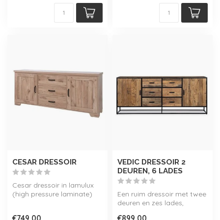
CESAR DRESSOIR
VEDIC DRESSOIR 2
DEUREN, 6 LADES
Cesar dressoir in lamulux
(high pressure laminate)
Een ruim dressoir met twee
met een natuurlijk
deuren en zes lades,
eikenhoute...
genaamd 'Vedic'. Dit
€749,00
€899,00