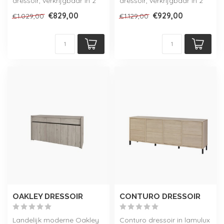
dressoir, verkrijgbaar in 2
dressoir, verkrijgbaar in 2
kleuren en 3 maten!
kleuren en 3 maten!
€829,00
€929,00
€1.029,00
€1.129,00
Onderdee...
Onderdee...
OAKLEY DRESSOIR
CONTURO DRESSOIR
Landelijk moderne Oakley
Conturo dressoir in lamulux