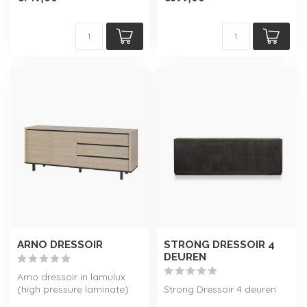
meubelstuk ...
ARNO DRESSOIR
STRONG DRESSOIR 4
DEUREN
Arno dressoir in lamulux
(high pressure laminate)
Strong Dressoir 4 deuren
met een natuurlijk