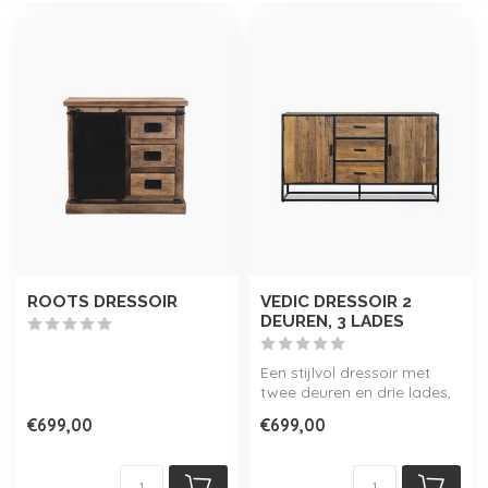
ROOTS DRESSOIR
VEDIC DRESSOIR 2
DEUREN, 3 LADES
Een stijlvol dressoir met
twee deuren en drie lades,
genaamd 'Vedic'. Dit
€699,00
€699,00
meubel...