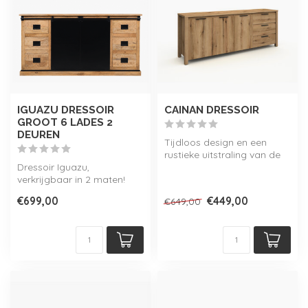
IGUAZU DRESSOIR
CAINAN DRESSOIR
GROOT 6 LADES 2
DEUREN
Tijdloos design en een
rustieke uitstraling van de
Dressoir Iguazu,
Cainan dressoir,
verkrijgbaar in 2 maten!
verkrijgbaar...
Onderdeel van de Iguazu
€699,00
€449,00
€649,00
collectie.