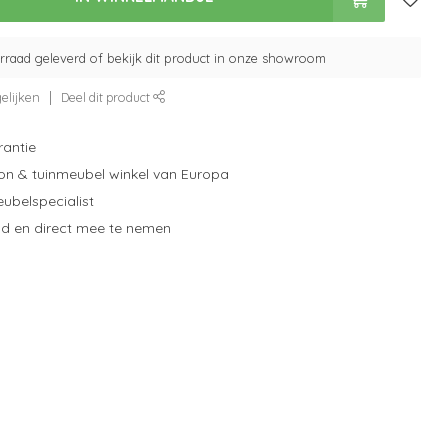
orraad geleverd of bekijk dit product in onze showroom
elijken
Deel dit product
rantie
on & tuinmeubel winkel van Europa
eubelspecialist
d en direct mee te nemen