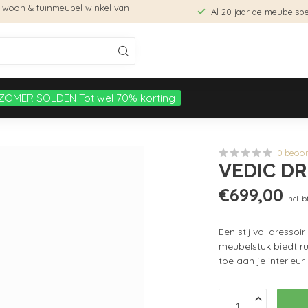
e woon & tuinmeubel winkel van
Al 20 jaar de meubelspec
ZOMER SOLDEN Tot wel 70% korting
0 beoo
VEDIC DR
€699,00
Incl. 
Een stijlvol dresso
meubelstuk biedt ru
toe aan je interieur