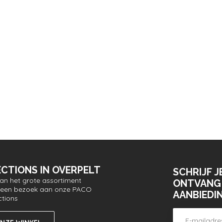
CTIONS IN OVERPELT
SCHRIJF J
van het grote assortiment
ONTVANG 
or een bezoek aan onze PACO
AANBIEDI
ctions