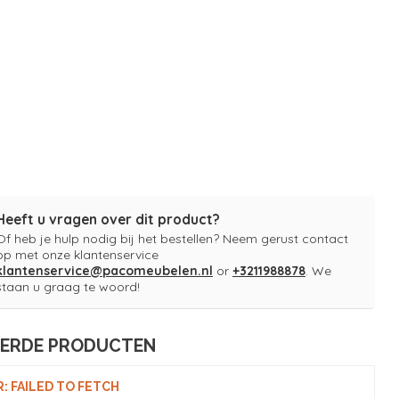
Heeft u vragen over dit product?
Of heb je hulp nodig bij het bestellen? Neem gerust contact
op met onze klantenservice
klantenservice@pacomeubelen.nl
or
+3211988878
. We
staan u graag te woord!
EERDE PRODUCTEN
: FAILED TO FETCH