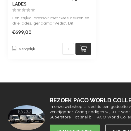
LADES
Een stijlvol dressoir met twee deuren en
drie lades, genaamd 'Vedic'. Dit
meubel...
€699,00
Vergelijk
BEZOEK PACO WORLD COLLE
In onze webshop is slechts een gedeelte 
verkrijgbaar. Graag nodigen wij u uit vo
Superstore. Tot snel bij PACO World Colle