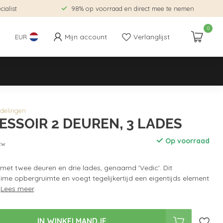
ialist
98% op voorraad en direct mee te nemen
0
Mijn account
Verlanglijst
EUR
rdelingen
ESSOIR 2 DEUREN, 3 LADES
Op voorraad
btw
ir met twee deuren en drie lades, genaamd 'Vedic'. Dit
ime opbergruimte en voegt tegelijkertijd een eigentijds element
.
Lees meer
.
IN WINKELMANDJE