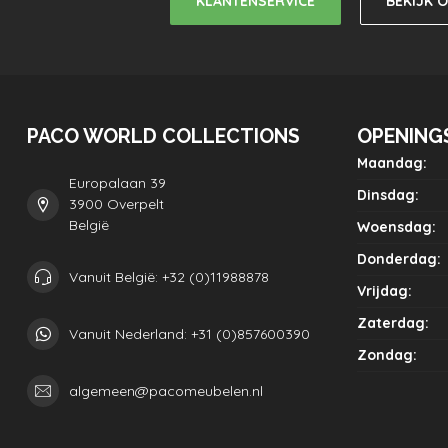
KLANTENSERVICE
BEKIJK 
PACO WORLD COLLECTIONS
OPENING
Maandag:
Europalaan 39
Dinsdag:
3900 Overpelt
België
Woensdag:
Donderdag:
Vanuit België: +32 (0)11988878
Vrijdag:
Zaterdag:
Vanuit Nederland: +31 (0)857600390
Zondag:
algemeen@pacomeubelen.nl