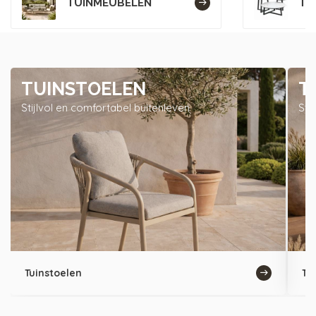
TUINMEUBELEN
TU
TUINSTOELEN
T
Stijlvol en comfortabel buitenleven
Sti
Tuinstoelen
Tu