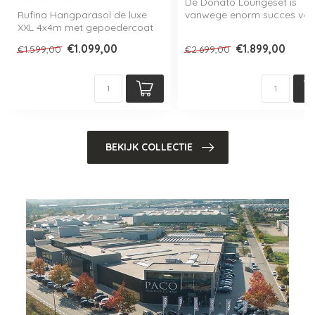
De Donato Loungeset is
Rufina Hangparasol de luxe
vanwege enorm succes voo
XXL 4x4m met gepoedercoat
dit seizoen uitverkocht, maar 
aluminium frame en spuncryl...
€1.099,00
€1.899,00
€1.599,00
€2.699,00
BEKIJK COLLECTIE