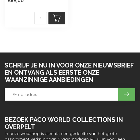
€89,00
zachte bekle...
SCHRIJF JE NU IN VOOR ONZE NIEUWSBRIEF
EN ONTVANG ALS EERSTE ONZE
WAANZINNIGE AANBIEDINGEN
BEZOEK PACO WORLD COLLECTIONS IN
OVERPELT
In onze webshop is slechts een gedeelte van het grote
assortiment verkrijgbaar. Graag nodigen wij u uit voor een