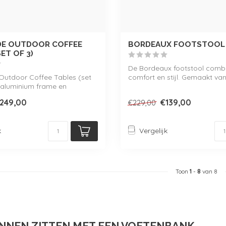
DE OUTDOOR COFFEE
BORDEAUX FOOTSTOOL
ET OF 3)
De Bordeaux footstool comb
Outdoor Coffee Tables (set
comfort en stijl. Gemaakt v
 aluminium frame en
wicker e...
l...
249,00
€139,00
€229,00
k
Vergelijk
Toon
1
-
8
van 8
NNEN ZITTEN MET EEN VOETENBANK