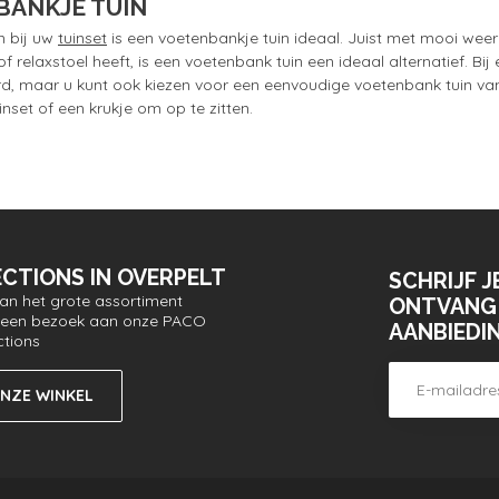
BANKJE TUIN
n bij uw
tuinset
is een voetenbankje tuin ideaal. Juist met mooi weer 
f relaxstoel heeft, is een voetenbank tuin een ideaal alternatief. 
erd, maar u kunt ook kiezen voor een eenvoudige voetenbank tuin van 
inset of een krukje om op te zitten.
CTIONS IN OVERPELT
SCHRIJF J
van het grote assortiment
ONTVANG 
or een bezoek aan onze PACO
AANBIEDI
ctions
ONZE WINKEL