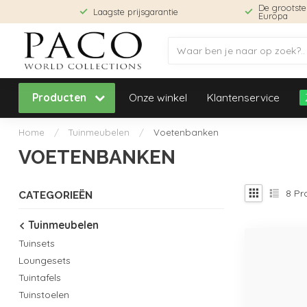
De grootst
Laagste prijsgarantie
Europa
Producten
Onze winkel
Klantenservice
Home
/
Tuinmeubelen
/
Voetenbanken
VOETENBANKEN
8
Pr
CATEGORIEËN
Tuinmeubelen
Tuinsets
Loungesets
Tuintafels
Tuinstoelen