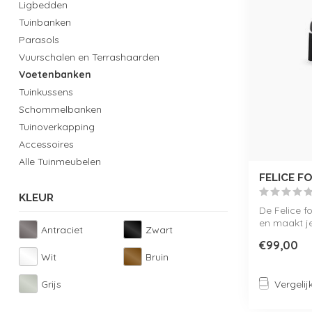
Ligbedden
Tuinbanken
Parasols
Vuurschalen en Terrashaarden
Voetenbanken
Tuinkussens
Schommelbanken
Tuinoverkapping
Accessoires
Alle Tuinmeubelen
FELICE 
KLEUR
De Felice f
en maakt j
Antraciet
Zwart
Gemaakt ...
€99,00
Wit
Bruin
Grijs
Vergelij