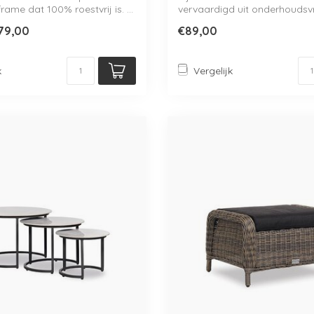
ame dat 100% roestvrij is. ...
vervaardigd uit onderhoudsvr
alumin...
79,00
€89,00
k
Vergelijk