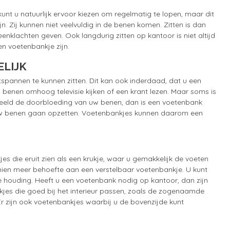
nt u natuurlijk ervoor kiezen om regelmatig te lopen, maar dit
jn. Zij kunnen niet veelvuldig in de benen komen. Zitten is dan
nklachten geven. Ook langdurig zitten op kantoor is niet altijd
en voetenbankje zijn.
LIJK
tspannen te kunnen zitten. Dit kan ook inderdaad, dat u een
benen omhoog televisie kijken of een krant lezen. Maar soms is
rbeeld de doorbloeding van uw benen, dan is een voetenbank
at uw benen gaan opzetten. Voetenbankjes kunnen daarom een
es die eruit zien als een krukje, waar u gemakkelijk de voeten
chien meer behoefte aan een verstelbaar voetenbankje. U kunt
le houding. Heeft u een voetenbank nodig op kantoor, dan zijn
kjes die goed bij het interieur passen, zoals de zogenaamde
Er zijn ook voetenbankjes waarbij u de bovenzijde kunt