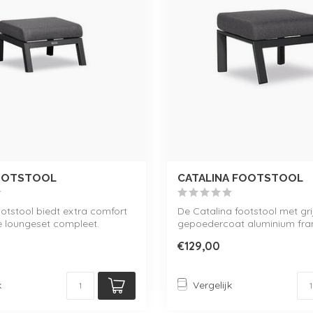
FOOTSTOOL
CATALINA FOOTSTOOL
ootstool biedt extra comfort
De Catalina footstool met gri
e loungeset compleet.
gepoedercoat aluminium fra
extra comfort...
€129,00
k
Vergelijk