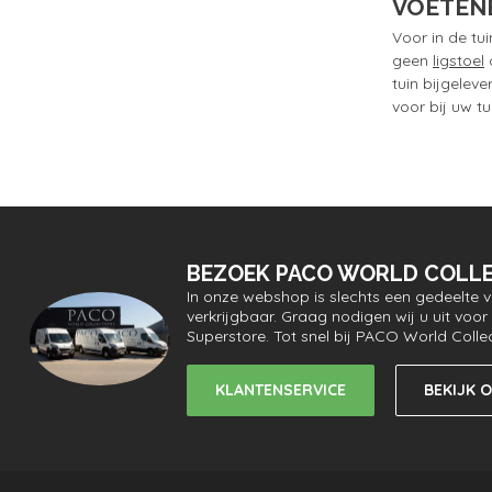
VOETEN
Voor in de tui
geen
ligstoel
o
tuin bijgelev
voor bij uw tu
BEZOEK PACO WORLD COLLE
In onze webshop is slechts een gedeelte 
verkrijgbaar. Graag nodigen wij u uit vo
Superstore. Tot snel bij PACO World Colle
KLANTENSERVICE
BEKIJK 