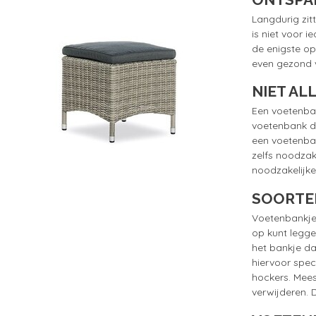
Langdurig zit
is niet voor i
de enigste op
even gezond v
NIET AL
Een voetenban
voetenbank da
een voetenban
zelfs noodzak
noodzakelijke
SOORTE
Voetenbankjes
op kunt legge
het bankje da
hiervoor spec
hockers. Mees
verwijderen. 