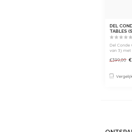
DEL CON
TABLES (S
Del Conde 
van 3) met
natuursteen 
€
€399,00
Vergelij
ONTSPA