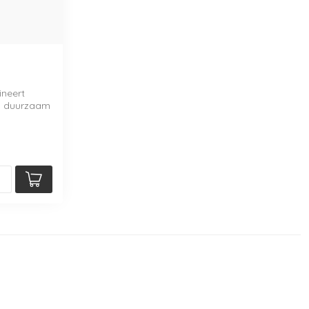
ineert
an duurzaam