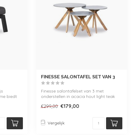
FINESSE SALONTAFEL SET VAN 3
js
Finesse salontafelset van 3 met
me biedt
onderstellen in acacia hout light teak
look en b...
€179,00
€299,00
Vergelijk