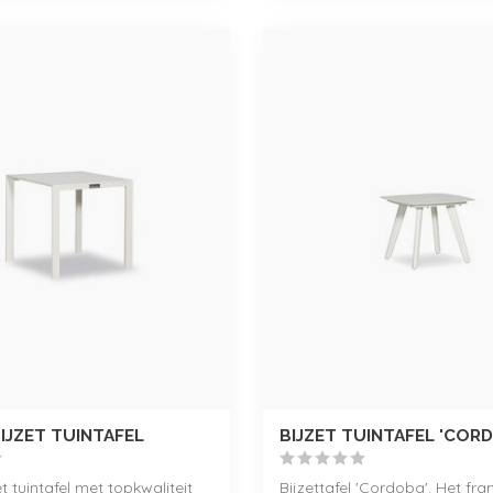
IJZET TUINTAFEL
BIJZET TUINTAFEL 'COR
t tuintafel met topkwaliteit
Bijzettafel 'Cordoba'. Het fra