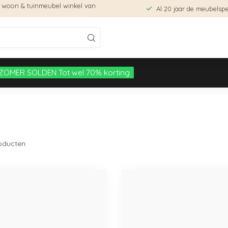
e woon & tuinmeubel winkel van
Al 20 jaar de meubelspec
ZOMER SOLDEN Tot wel 70% korting
oducten