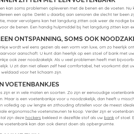
ten kan soms problemen opleveren met de benen en de voeten. Nu ku
edereen een optie. Denkt u daarbij aan senioren die slecht ter been zi
tie, maar vervolgens kan het langdurig zitten ook weer de nodige bee
oor de benen. Een handig hulpmiddel bij het langdurig zitten kan e
LEEN ONTSPANNING, SOMS OOK NOODZAKE
kje wordt wel eens gezien als een vorm van luxe, om zo heerlijk on
arvoor aanschaft. U kunt dan heerlijk op een stoel of bank met uw 
kje ook zeer noodzakelijk. Als u veel problemen heeft met bijvoo
elijk. U zit dan niet alleen zelf heel comfortabel, het voorkomt d
 weldaad voor het lichaam zijn.
N VOETENBANKJES
 zijn er in vele maten en soorten. Zo zijn er eenvoudige voetenbankj
n. Maar is een voetenbankje voor u noodzakelijk, dan heeft u miss
n volledig op uw lengte en zithouding afstellen voor de meest idea
iale ergonomische voetensteunen te koop. Verder zijn er voetenban
tal zijn deze
hockers
bekleed in dezelfde stof als uw
bank
of stoel. 
De voetenbank kan dan ook dienst doen als opbergruimte.