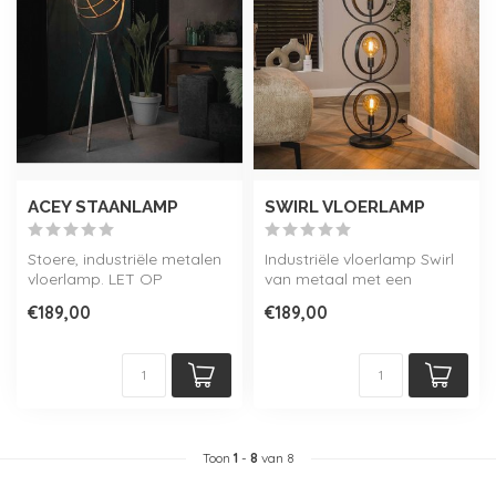
ACEY STAANLAMP
SWIRL VLOERLAMP
Stoere, industriële metalen
Industriële vloerlamp Swirl
vloerlamp. LET OP
van metaal met een
EXCLUSIEF LICHTBRON
Charcoal finish. Ontdek de
€189,00
€189,00
hele c...
Toon
1
-
8
van 8