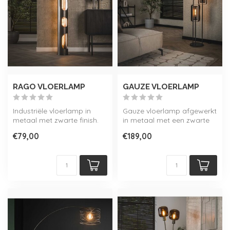
RAGO VLOERLAMP
GAUZE VLOERLAMP
Industriële vloerlamp in
Gauze vloerlamp afgewerkt
metaal met zwarte finish.
in metaal met een zwarte
Verkrijgbaar in 2 maten en
finish. De armaturen
€79,00
€189,00
pe...
hebben e...