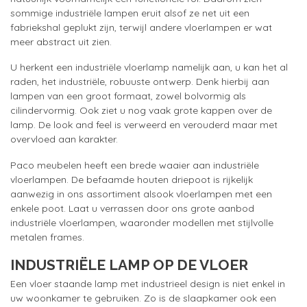
sommige industriële lampen eruit alsof ze net uit een
fabriekshal geplukt zijn, terwijl andere vloerlampen er wat
meer abstract uit zien.
U herkent een industriële vloerlamp namelijk aan, u kan het al
raden, het industriële, robuuste ontwerp. Denk hierbij aan
lampen van een groot formaat, zowel bolvormig als
cilindervormig. Ook ziet u nog vaak grote kappen over de
lamp. De look and feel is verweerd en verouderd maar met
overvloed aan karakter.
Paco meubelen heeft een brede waaier aan industriële
vloerlampen. De befaamde houten driepoot is rijkelijk
aanwezig in ons assortiment alsook vloerlampen met een
enkele poot. Laat u verrassen door ons grote aanbod
industriële vloerlampen, waaronder modellen met stijlvolle
metalen frames.
INDUSTRIËLE LAMP OP DE VLOER
Een vloer staande lamp met industrieel design is niet enkel in
uw woonkamer te gebruiken. Zo is de slaapkamer ook een