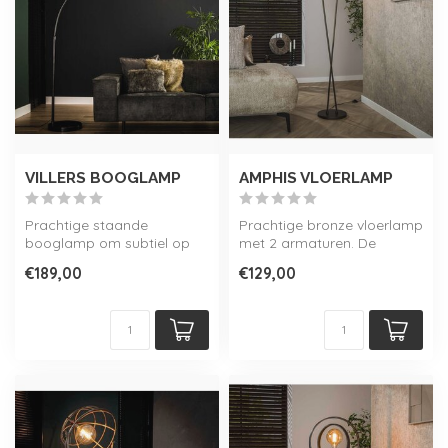
VILLERS BOOGLAMP
AMPHIS VLOERLAMP
Prachtige staande
Prachtige bronze vloerlamp
booglamp om subtiel op
met 2 armaturen. De
de juiste momenten uw
gekruiste voet geeft een
€189,00
€129,00
interieur te verl...
speels e...