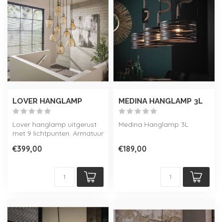
LOVER HANGLAMP
MEDINA HANGLAMP 3L
Lover hanglamp uitgerust
Medina Hanglamp 3L
met 9 lichtpunten. Armatuur
van amberkleurig glas met
€399,00
€189,00
'...