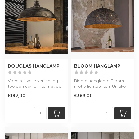
DOUGLAS HANGLAMP
BLOOM HANGLAMP
Voeg stijlvolle verlichting
Riante hanglamp Bloom
toe aan uw ruimte met de
met 3 lichtpunten. Unieke
Douglas Hanglamp met
hanglamp met
€189,00
€369,00
indust...
geperforeerde kap.