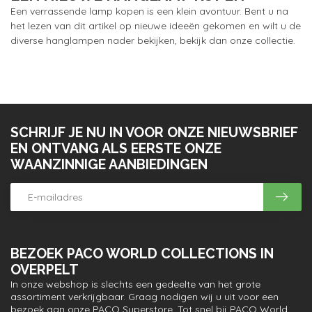
Een verrassende lamp kopen is een klein avontuur. Bent u na
het lezen van dit artikel op nieuwe ideeën gekomen en wilt u de
diverse hanglampen nader bekijken, bekijk dan onze collectie.
SCHRIJF JE NU IN VOOR ONZE NIEUWSBRIEF
EN ONTVANG ALS EERSTE ONZE
WAANZINNIGE AANBIEDINGEN
BEZOEK PACO WORLD COLLECTIONS IN
OVERPELT
In onze webshop is slechts een gedeelte van het grote
assortiment verkrijgbaar. Graag nodigen wij u uit voor een
bezoek aan onze PACO Superstore. Tot snel bij PACO World