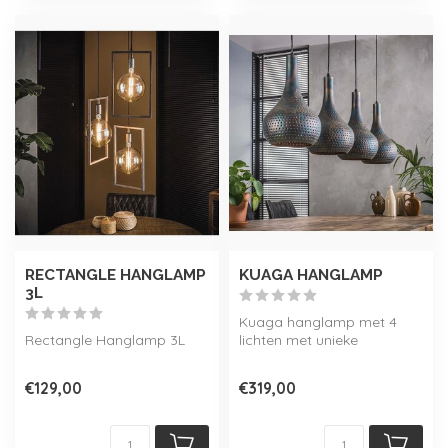
RECTANGLE HANGLAMP
KUAGA HANGLAMP
3L
Kuaga hanglamp met 4
Rectangle Hanglamp 3L
lichten met unieke
zwart/bruine
lampenkappen, met de
€129,00
€319,00
hand g...