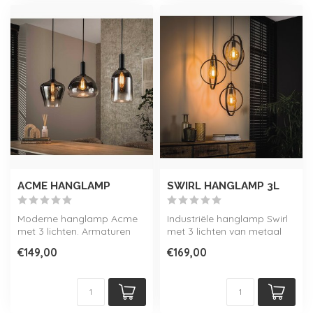
ACME HANGLAMP
SWIRL HANGLAMP 3L
Moderne hanglamp Acme
Industriële hanglamp Swirl
met 3 lichten. Armaturen
met 3 lichten van metaal
zijn afgewerkt met een
met een Charcoal finish.
€149,00
€169,00
smokey chr...