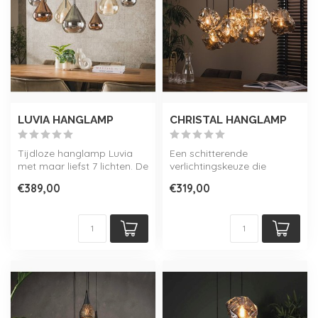
LUVIA HANGLAMP
CHRISTAL HANGLAMP
Tijdloze hanglamp Luvia
Een schitterende
met maar liefst 7 lichten. De
verlichtingskeuze die
glazen armaturen zijn
sprankeling en elegantie
€389,00
€319,00
afge...
aan je interieur...