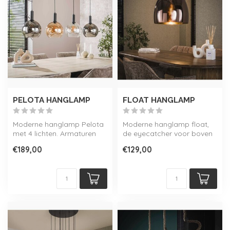
PELOTA HANGLAMP
FLOAT HANGLAMP
Moderne hanglamp Pelota
Moderne hanglamp float,
met 4 lichten. Armaturen
de eyecatcher voor boven
zijn afgewerkt met
uw tafel. Verkrijgbaar in
€189,00
€129,00
verschillend...
maar ...