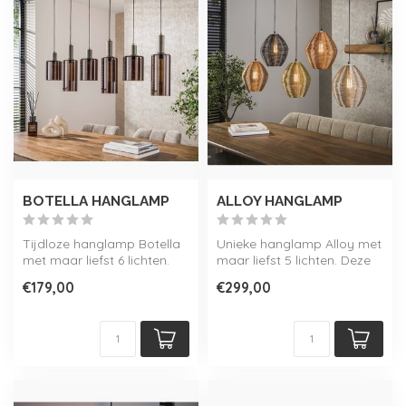
BOTELLA HANGLAMP
ALLOY HANGLAMP
Tijdloze hanglamp Botella
Unieke hanglamp Alloy met
met maar liefst 6 lichten.
maar liefst 5 lichten. Deze
Geeft een warme en
multicolor hanglamp
€179,00
€299,00
gezellig...
brengt...