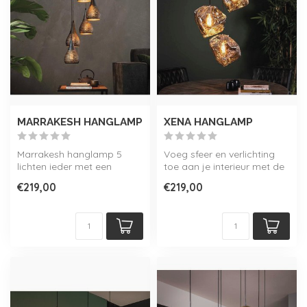
MARRAKESH HANGLAMP
XENA HANGLAMP
Marrakesh hanglamp 5
Voeg sfeer en verlichting
lichten ieder met een
toe aan je interieur met de
diameter van 15cm. De
Xena hanglamp. Deze
€219,00
€219,00
kappen zijn afg...
stijlv...