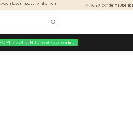
e woon & tuinmeubel winkel van
Al 20 jaar de meubelspec
ZOMER SOLDEN Tot wel 70% korting