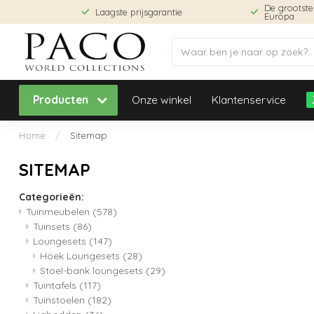
De grootst
Laagste prijsgarantie
Europa
Producten
Onze winkel
Klantenservice
Home
/
Sitemap
SITEMAP
Categorieën:
Tuinmeubelen
(578)
Tuinsets
(86)
Loungesets
(147)
Hoek Loungesets
(28)
Stoel-bank loungesets
(29)
Tuintafels
(117)
Tuinstoelen
(182)