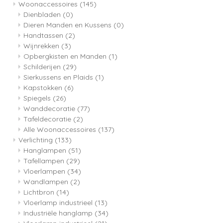
Woonaccessoires
(145)
Dienbladen
(0)
Dieren Manden en Kussens
(0)
Handtassen
(2)
Wijnrekken
(3)
Opbergkisten en Manden
(1)
Schilderijen
(29)
Sierkussens en Plaids
(1)
Kapstokken
(6)
Spiegels
(26)
Wanddecoratie
(77)
Tafeldecoratie
(2)
Alle Woonaccessoires
(137)
Verlichting
(133)
Hanglampen
(51)
Tafellampen
(29)
Vloerlampen
(34)
Wandlampen
(2)
Lichtbron
(14)
Vloerlamp industrieel
(13)
Industriële hanglamp
(34)