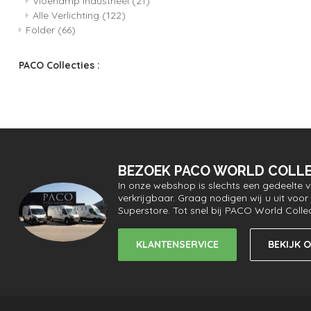
Vloerlamp industrieel
(21)
Alle Verlichting
(122)
Folder
(66)
PACO Collecties :
BEZOEK PACO WORLD COLLE
In onze webshop is slechts een gedeelte 
verkrijgbaar. Graag nodigen wij u uit vo
Superstore. Tot snel bij PACO World Colle
KLANTENSERVICE
BEKIJK 