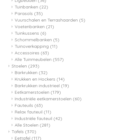
Ligbedden
(36)
Tuinbanken
(22)
Parasols
(35)
Vuurschalen en Terrashaarden
(5)
Voetenbanken
(21)
Tuinkussens
(6)
Schommelbanken
(5)
Tuinoverkapping
(11)
Accessoires
(63)
Alle Tuinmeubelen
(557)
Stoelen
(293)
Barkrukken
(32)
Krukken en Hockers
(14)
Barkrukken industrieel
(19)
Eetkamerstoelen
(179)
Industriële eetkamerstoelen
(60)
Fauteuils
(63)
Relax fauteuil
(11)
Industriële fauteuil
(42)
Alle Stoelen
(281)
Tafels
(370)
Eettafel
(117)