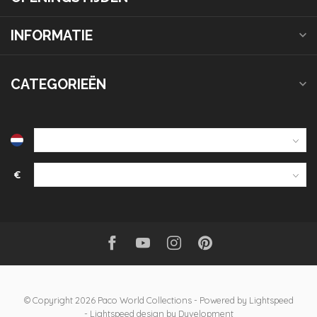
INFORMATIE
CATEGORIEËN
€
© Copyright 2026 Paco World Collections
- Powered by
Lightspeed
-
Lightspeed design
by
Dyvelopment