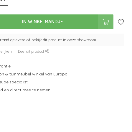
IN WINKELMANDJE
orraad geleverd of bekijk dit product in onze showroom
elijken
Deel dit product
rantie
on & tuinmeubel winkel van Europa
eubelspecialist
d en direct mee te nemen