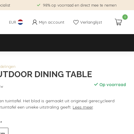
ialist
98% op voorraad en direct mee te nemen
0
Mijn account
Verlanglijst
EUR
rdelingen
UTDOOR DINING TABLE
Op voorraad
btw
n tuintafel. Het blad is gemaakt uit origineel gerecycleerd
uintafel een unieke uitstraling geeft.
Lees meer
.
*
cm