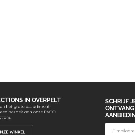
CTIONS IN OVERPELT
SCHRIJF J
van het grote assortiment
ONTVANG 
or een bezoek aan onze PACO
AANBIEDI
ctions
ONZE WINKEL