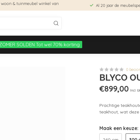
e woon & tuinmeubel winkel van
Al 20 jaar de meubelspec
ZOMER SOLDEN Tot wel 70% korting
0 beoo
BLYCO O
€899,00
Incl. 
Prachtige teakhoute
teakhout, wat deze t
Maak een keuze:
300 
240 cm