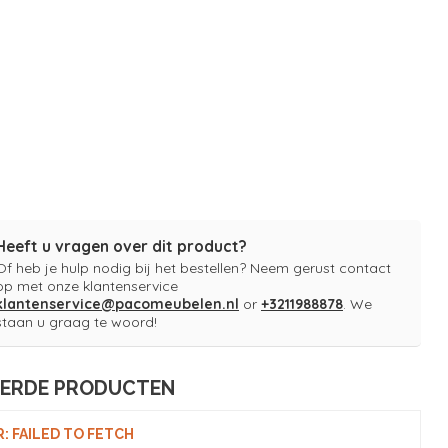
Heeft u vragen over dit product?
Of heb je hulp nodig bij het bestellen? Neem gerust contact
op met onze klantenservice
klantenservice@pacomeubelen.nl
or
+3211988878
. We
staan u graag te woord!
EERDE PRODUCTEN
: FAILED TO FETCH