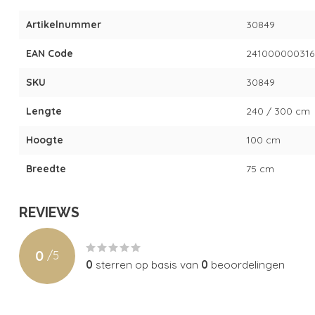
Artikelnummer
30849
EAN Code
241000000316
SKU
30849
Lengte
240 / 300 cm
Hoogte
100 cm
Breedte
75 cm
REVIEWS
0
/
5
0
sterren op basis van
0
beoordelingen