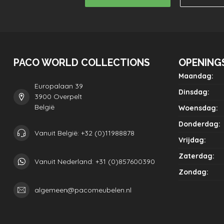
PACO WORLD COLLECTIONS
OPENING
Maandag:
Europalaan 39
Dinsdag:
3900 Overpelt
België
Woensdag:
Donderdag:
Vanuit België: +32 (0)11988878
Vrijdag:
Zaterdag:
Vanuit Nederland: +31 (0)857600390
Zondag:
algemeen@pacomeubelen.nl