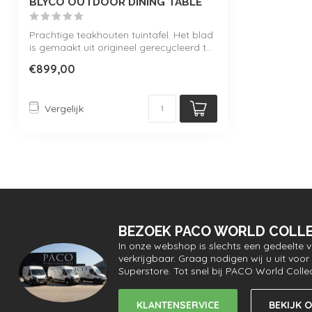
BLYCO OUTDOOR DINING TABLE
Prachtige teakhouten tuintafel. Het blad
is gemaakt uit origineel gerecycleerd t...
€899,00
Vergelijk
BEZOEK PACO WORLD COLLE
In onze webshop is slechts een gedeelte 
verkrijgbaar. Graag nodigen wij u uit vo
Superstore. Tot snel bij PACO World Colle
KLANTENSERVICE
BEKIJK 