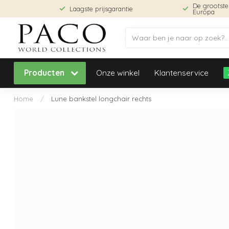
De grootst
Laagste prijsgarantie
Europa
Producten
Onze winkel
Klantenservice
Home
/
Lune bankstel longchair rechts