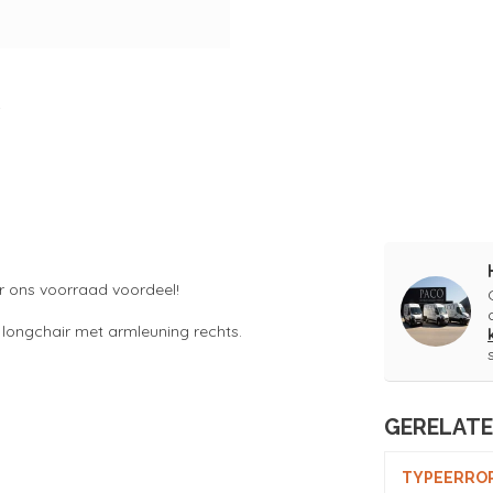
or ons voorraad voordeel!
n longchair met armleuning rechts.
GERELAT
TYPEERROR