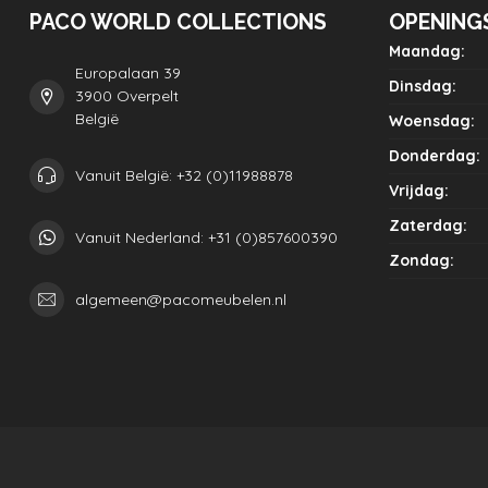
PACO WORLD COLLECTIONS
OPENING
Maandag:
Europalaan 39
Dinsdag:
3900 Overpelt
België
Woensdag:
Donderdag:
Vanuit België: +32 (0)11988878
Vrijdag:
Zaterdag:
Vanuit Nederland: +31 (0)857600390
Zondag:
algemeen@pacomeubelen.nl