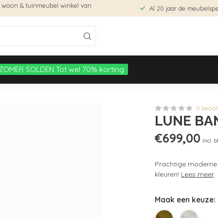
e woon & tuinmeubel winkel van
Al 20 jaar de meubelspec
ZOMER SOLDEN Tot wel 70% korting
0 beoo
LUNE BA
€699,00
Incl. 
Prachtige moderne b
kleuren!
Lees meer
.
Maak een keuze: