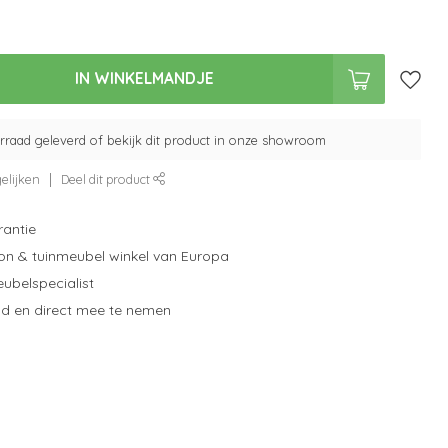
IN WINKELMANDJE
orraad geleverd of bekijk dit product in onze showroom
elijken
Deel dit product
rantie
on & tuinmeubel winkel van Europa
eubelspecialist
d en direct mee te nemen