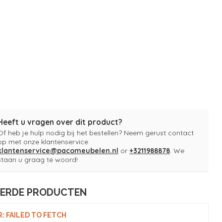
Heeft u vragen over dit product?
Of heb je hulp nodig bij het bestellen? Neem gerust contact
op met onze klantenservice
klantenservice@pacomeubelen.nl
or
+3211988878
. We
staan u graag te woord!
EERDE PRODUCTEN
: FAILED TO FETCH