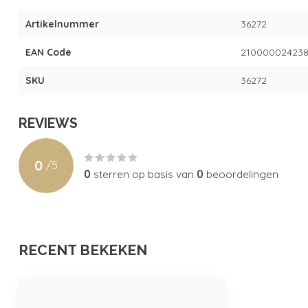
Artikelnummer
36272
EAN Code
21000002423
SKU
36272
REVIEWS
0
/
5
0
sterren op basis van
0
beoordelingen
RECENT BEKEKEN