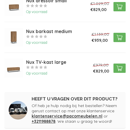
Nux dressoir small
€1.029,00
€829,00
Op voorraad
Nux barkast medium
€1.139,00
€939,00
Op voorraad
Nux TV-kast large
€979,00
€829,00
Op voorraad
HEEFT U VRAGEN OVER DIT PRODUCT?
Of heb je hulp nodig bij het bestellen? Neem
gerust contact op met onze klantenservice
klantenservice@pacomeubelen.nl
or
+3211988878
. We staan u graag te woord!