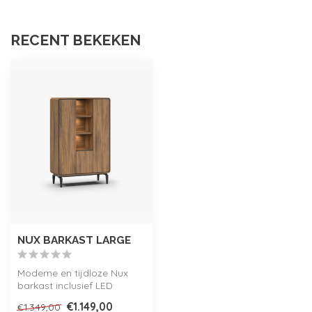
RECENT BEKEKEN
NUX BARKAST LARGE
Moderne en tijdloze Nux
barkast inclusief LED
verlichting, verkrijgbaar in 2
€1.149,00
€1.349,00
kle...