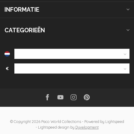
INFORMATIE
CATEGORIEËN
€
© Copyright 2026 Paco World Collections
- Powered by
Lightspeed
-
Lightspeed design
by
Dyvelopment