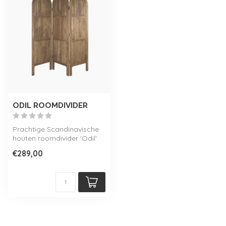
ODIL ROOMDIVIDER
Prachtige Scandinavische
houten roomdivider 'Odil'
met 3 rondbogen. Nu zeer
€289,00
sche...