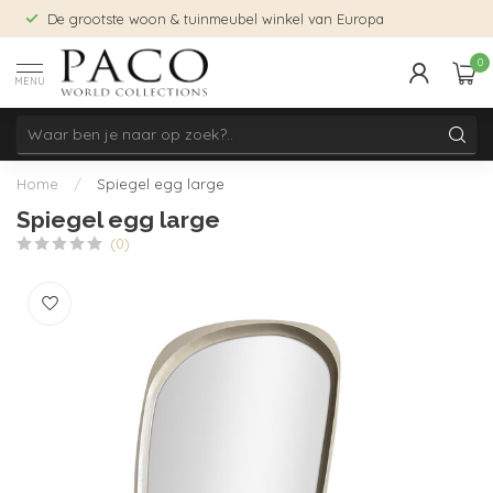
De grootste woon & tuinmeubel winkel van Europa
0
MENU
Home
/
Spiegel egg large
Spiegel egg large
(0)