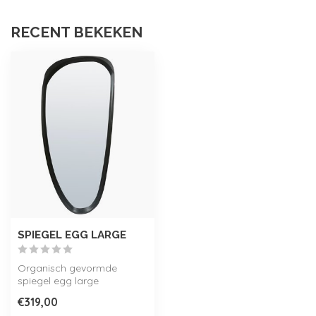
RECENT BEKEKEN
SPIEGEL EGG LARGE
Organisch gevormde
spiegel egg large
afgewerkt met houten lijst.
€319,00
Verkrijgbaar i...