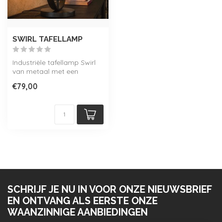
SWIRL TAFELLAMP
Industriële tafellamp Swirl
van metaal met een
Charcoal finish. Ontdek de
€79,00
hele S...
SCHRIJF JE NU IN VOOR ONZE NIEUWSBRIEF
EN ONTVANG ALS EERSTE ONZE
WAANZINNIGE AANBIEDINGEN