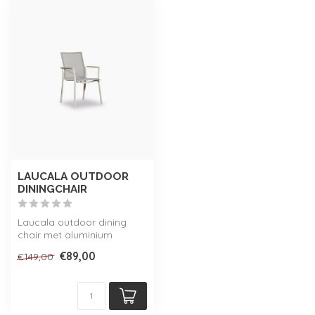
LAUCALA OUTDOOR
DININGCHAIR
Laucala outdoor dining
chair met aluminium
gepoedercoat frame,
€89,00
€149,00
textileen zitting...