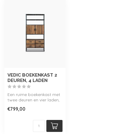
VEDIC BOEKENKAST 2
DEUREN, 4 LADEN
Een ruime boekenkast met
twee deuren en vier laden,
genaamd 'Vedic'. Deze
€799,00
boeken...