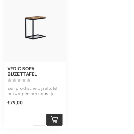
VEDIC SOFA
BIJZETTAFEL
Een praktische bijzettafel
ontworpen om naast je
bank te plaatsen. De 'Vedic'
€79,00
so...