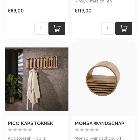
metalen frame in brass an...
'Vrouw met bril en
bloemen'.
€89,00
€119,00
PICO KAPSTOKREK
MONSA WANDSCHAP
Kapstokrek Pico is
Monsa wandschap, uit