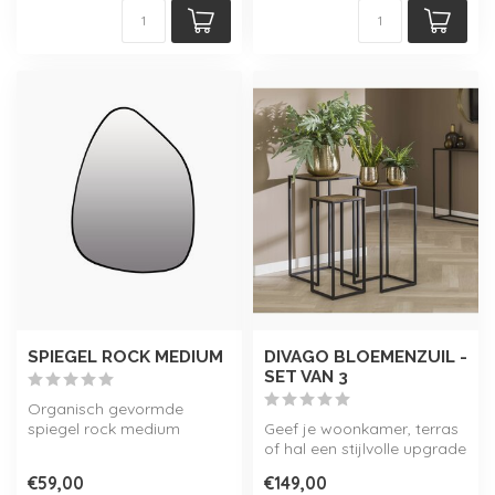
SPIEGEL ROCK MEDIUM
DIVAGO BLOEMENZUIL -
SET VAN 3
Organisch gevormde
spiegel rock medium
Geef je woonkamer, terras
afgewerkt met aluminium
of hal een stijlvolle upgrade
lijst.
met de Divago
€59,00
€149,00
Verkrijgb...
Bloemenzui...