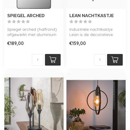
SPIEGEL ARCHED
LEAN NACHTKASTJE
Spiegel arched (halfrond)
Industriële nachtkastje
afgewerkt met aluminium
Lean is de decoratieve
lijst.
aanwinst om uw slaap- of
€189,00
€159,00
Verkrijgbaar in 3 kleu...
logeerka...