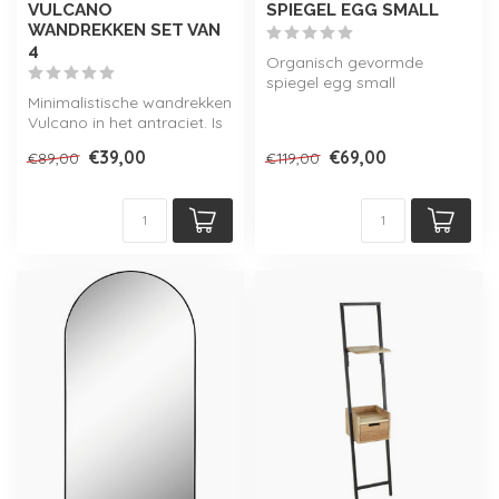
VULCANO
SPIEGEL EGG SMALL
WANDREKKEN SET VAN
4
Organisch gevormde
spiegel egg small
Minimalistische wandrekken
afgewerkt met houten lijst.
Vulcano in het antraciet. Is
Verkrijgbaar i...
enkel verkrijgbaar als s...
€39,00
€69,00
€89,00
€119,00