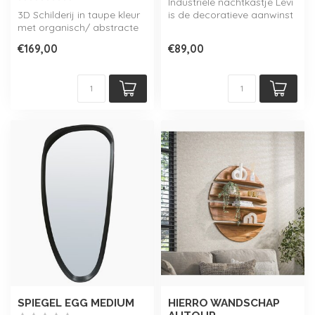
Industriële nachtkastje Levi
3D Schilderij in taupe kleur
is de decoratieve aanwinst
met organisch/ abstracte
om uw slaap- of logeerka...
vorm, inclusief lijst.
€169,00
€89,00
SPIEGEL EGG MEDIUM
HIERRO WANDSCHAP