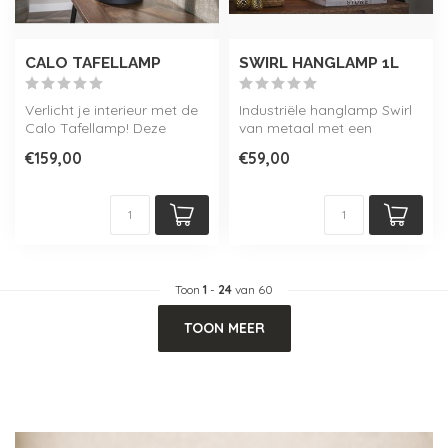
CALO TAFELLAMP
SWIRL HANGLAMP 1L
Verlicht je interieur met de
Industriële hanglamp Swirl
Calo Tafellamp! Deze
van metaal met een
sfeervolle tafellamp heeft
Charcoal finish.
€159,00
€59,00
dri...
Toon
1
-
24
van 60
TOON MEER