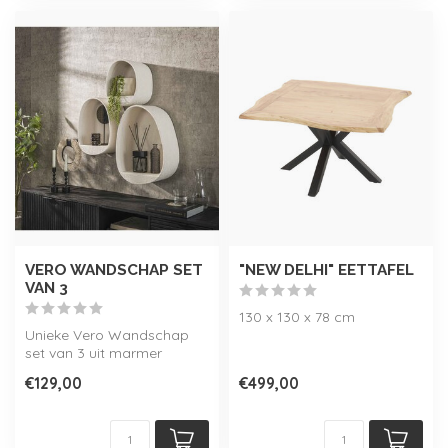
VERO WANDSCHAP SET
"NEW DELHI" EETTAFEL
VAN 3
130 x 130 x 78 cm
Unieke Vero Wandschap
set van 3 uit marmer
composiet. Een tijdloos
€129,00
€499,00
uniek wandme...