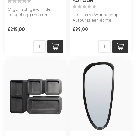
AUTOUR
Organisch gevormde
spiegel egg medium
Het Hierro Wandschap
afgewerkt met houten lijst.
Autour is een echte
Verkrijgbaar ...
blikvanger voor je muur. Dit
€219,00
€99,00
ronde wand...