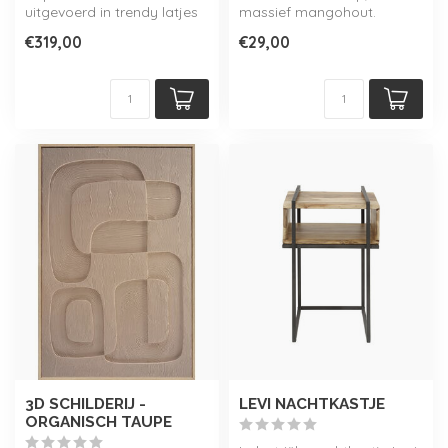
uitgevoerd in trendy latjes
massief mangohout.
motief uit mango hout, met
Verkrijgbaar in 2 maten!
€319,00
€29,00
wel 13...
3D SCHILDERIJ -
LEVI NACHTKASTJE
ORGANISCH TAUPE