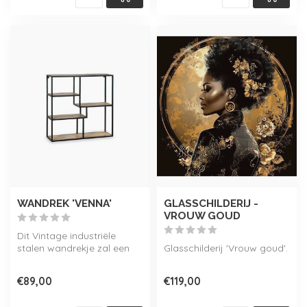
WANDREK 'VENNA'
GLASSCHILDERIJ -
VROUW GOUD
Dit Vintage industriële
stalen wandrekje zal een
Glasschilderij 'Vrouw goud'.
echte Eye-catcher zijn in
ieder...
€89,00
€119,00