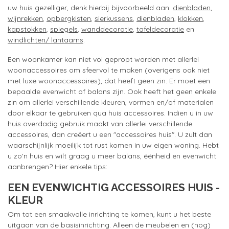
uw huis gezelliger, denk hierbij bijvoorbeeld aan:
dienbladen
,
wijnrekken
,
opbergkisten
,
sierkussens
,
dienbladen
,
klokken
,
kapstokken
,
spiegels
,
wanddecoratie
,
tafeldecoratie
en
windlichten/ lantaarns
.
Een woonkamer kan niet vol gepropt worden met allerlei
woonaccessoires om sfeervol te maken (overigens ook niet
met luxe woonaccessoires), dat heeft geen zin. Er moet een
bepaalde evenwicht of balans zijn. Ook heeft het geen enkele
zin om allerlei verschillende kleuren, vormen en/of materialen
door elkaar te gebruiken qua huis accessoires. Indien u in uw
huis overdadig gebruik maakt van allerlei verschillende
accessoires, dan creëert u een "accessoires huis". U zult dan
waarschijnlijk moeilijk tot rust komen in uw eigen woning. Hebt
u zo'n huis en wilt graag u meer balans, éénheid en evenwicht
aanbrengen? Hier enkele tips:
EEN EVENWICHTIG ACCESSOIRES HUIS -
KLEUR
Om tot een smaakvolle inrichting te komen, kunt u het beste
uitgaan van de basisinrichting. Alleen de meubelen en (nog)