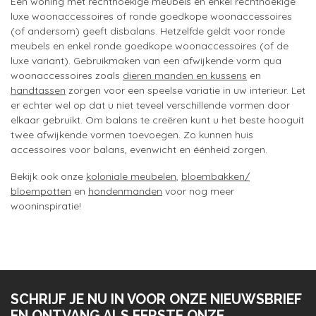
Een woning met rechthoekige meubels en enkel rechthoekige
luxe woonaccessoires of ronde goedkope woonaccessoires
(of andersom) geeft disbalans. Hetzelfde geldt voor ronde
meubels en enkel ronde goedkope woonaccessoires (of de
luxe variant). Gebruikmaken van een afwijkende vorm qua
woonaccessoires zoals
dieren manden en kussens
en
handtassen
zorgen voor een speelse variatie in uw interieur. Let
er echter wel op dat u niet teveel verschillende vormen door
elkaar gebruikt. Om balans te creëren kunt u het beste hooguit
twee afwijkende vormen toevoegen. Zo kunnen huis
accessoires voor balans, evenwicht en éénheid zorgen.
Bekijk ook onze
koloniale meubelen
,
bloembakken/
bloempotten
en
hondenmanden
voor nog meer
wooninspiratie!
SCHRIJF JE NU IN VOOR ONZE NIEUWSBRIEF
EN ONTVANG ALS EERSTE ONZE