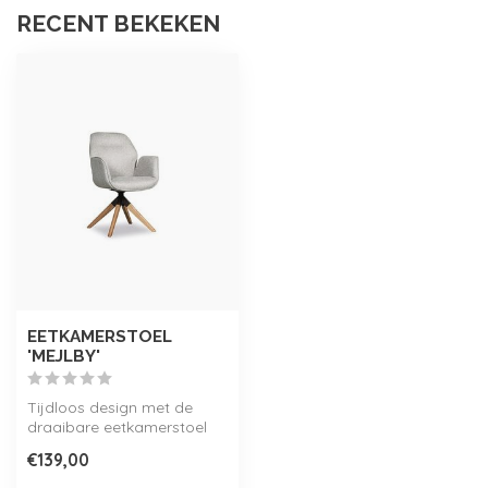
RECENT BEKEKEN
EETKAMERSTOEL
'MEJLBY'
Tijdloos design met de
draaibare eetkamerstoel
Mejlby, met scadinavische
€139,00
touch d...