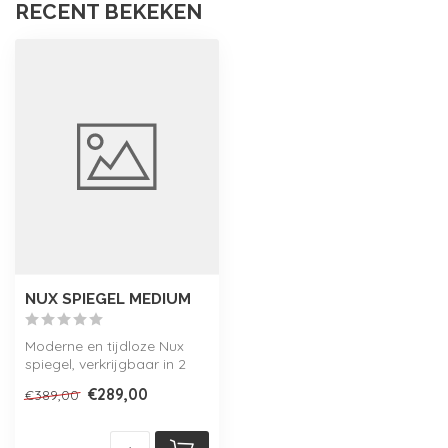
RECENT BEKEKEN
NUX SPIEGEL MEDIUM
Moderne en tijdloze Nux
spiegel, verkrijgbaar in 2
kleuren en 2 maten!
€289,00
€389,00
Onderdeel...