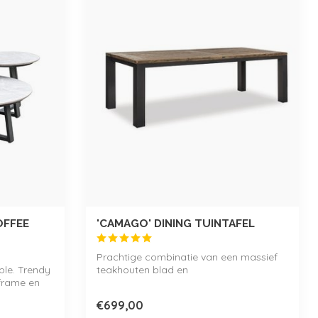
OFFEE
'CAMAGO' DINING TUINTAFEL
Prachtige combinatie van een massief
le. Trendy
teakhouten blad en
 frame en
onderhoudsvriendelijke a...
€699,00