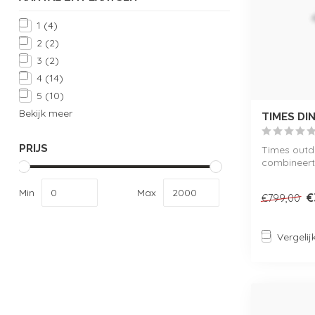
1
(4)
2
(2)
3
(2)
4
(14)
5
(10)
Bekijk meer
TIMES DI
PRIJS
Times outd
combineert
met een m..
Min
Max
€
€799,00
Vergelij