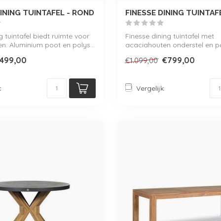
DINING TUINTAFEL - ROND
FINESSE DINING TUINTAF
ng tuintafel biedt ruimte voor
Finesse dining tuintafel met
n. Aluminium poot en polys...
acaciahouten onderstel en p
tafelblad met b...
499,00
€799,00
€1.099,00
k
Vergelijk