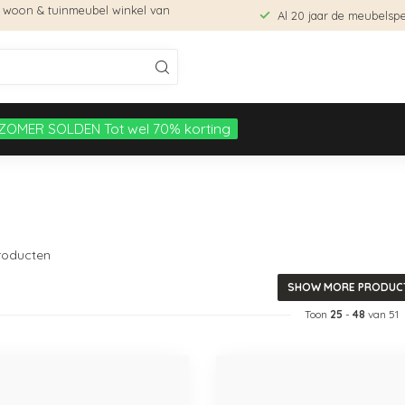
e woon & tuinmeubel winkel van
Al 20 jaar de meubelspec
ZOMER SOLDEN Tot wel 70% korting
oducten
SHOW MORE PRODUC
Toon
25
-
48
van 51