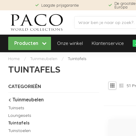
De grootst
Laagste prijsgarantie
Europa
Producten
Onze winkel
Klantenservice
Home
/
Tuinmeubelen
/
Tuintafels
TUINTAFELS
51
Pr
CATEGORIEËN
Tuinmeubelen
Tuinsets
Loungesets
Tuintafels
Tuinstoelen