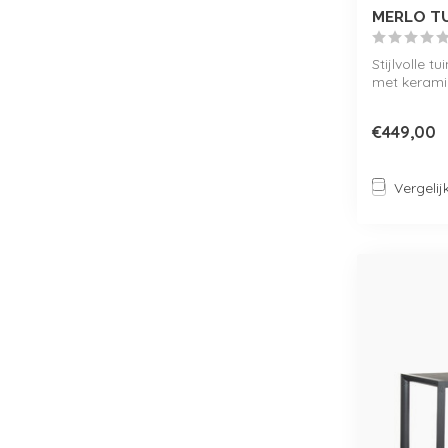
MERLO T
Stijlvolle t
met keramiek
€449,00
Vergelij