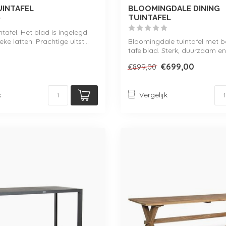
UINTAFEL
BLOOMINGDALE DINING
TUINTAFEL
uintafel. Het blad is ingelegd
e latten. Prachtige uitst...
Bloomingdale tuintafel met b
tafelblad. Sterk, duurzaam en
weerbestendi...
€699,00
€899,00
k
Vergelijk