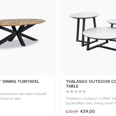
' DINING TUINTAFEL
THALASSO OUTDOOR C
TABLE
combinatie van een massief
 blad en een
Thalasso Outdoor Coffee Tab
riendelij...
bijzettafels met stevig zwart
UV-...
€59,00
€99,00