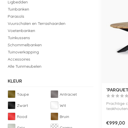
Ligbedden
Tuinbanken
Parasols
Vuurschalen en Terrashaarden
Voetenbanken
Tuinkussens
Schommelbanken
Tuinoverkapping
Accessoires
Alle Tuinmeubelen
KLEUR
'PARQUET
Taupe
Antraciet
Prachtige 
Zwart
Wit
teakhouten
onderhoudsv
Rood
Bruin
€999,00
Grijs
Creme