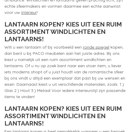
ambiance. Windlichten en lantaarns geven prachtig licht, zijn
echte sfeermakers en vormen daarmee een echte aanwinst
voor uw
interieur
!
LANTAARN KOPEN? KIES UIT EEN RUIM
ASSORTIMENT WINDLICHTEN EN
LANTAARNS!
Wilt u een lantaarn of bij voorbeeld een
ronde spiegel
kopen,
dan bent u bij PACO meubelen aan het juiste adres. Bij ons
kiest u namelijk uit een ruim assortiment windlichten en
lantaarns. Of u nu op zoek bent naar een stoer item, u liever
iets moderns shopt of u juist houdt van de romantische sfeer:
bij ons vindt u altijd een exemplaar dat past bij uw wensen en
eisen. Daarnaast kiest u uit verschillende materialen, zoals: 1.)
Glas 2.) Hout 3.) Metaal Voor iedere interieurstijl zijn passende
items te vinden!
LANTAARN KOPEN? KIES UIT EEN RUIM
ASSORTIMENT WINDLICHTEN EN
LANTAARNS!
Een lantaarn kopen is heel gemakkelijk wanneer u een bezoek